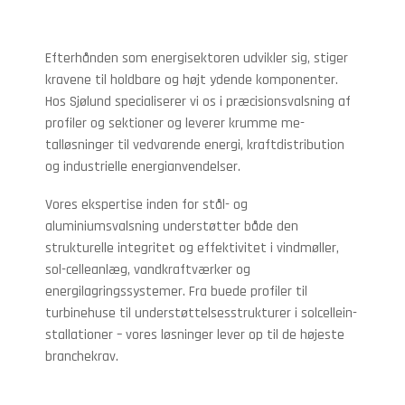
Efterhånden som energisektoren udvikler sig, stiger
kravene til holdbare og højt ydende komponenter.
Hos Sjølund specialiserer vi os i præcisionsvalsning af
profiler og sektioner og leverer krumme me-
talløsninger til vedvarende energi, kraftdistribution
og industrielle energianvendelser.
Vores ekspertise inden for stål- og
aluminiumsvalsning understøtter både den
strukturelle integritet og effektivitet i vindmøller,
sol-celleanlæg, vandkraftværker og
energilagringssystemer. Fra buede profiler til
turbinehuse til understøttelsesstrukturer i solcellein-
stallationer – vores løsninger lever op til de højeste
branchekrav.