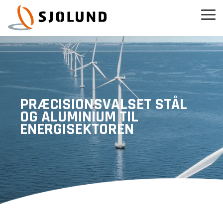
Skip
to
Tog
the
Men
main
content.
PRÆCISIONSVALSET STÅL
OG ALUMINIUM TIL
ENERGISEKTOREN