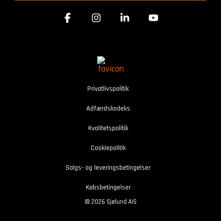
Facebook
Instagram
Linkedin
YouTube
Privatlivspolitik
Adfærdskodeks
Kvalitetspolitik
Cookiepolitik
Salgs- og leveringsbetingelser
Købsbetingelser
© 2026 Sjølund A|S